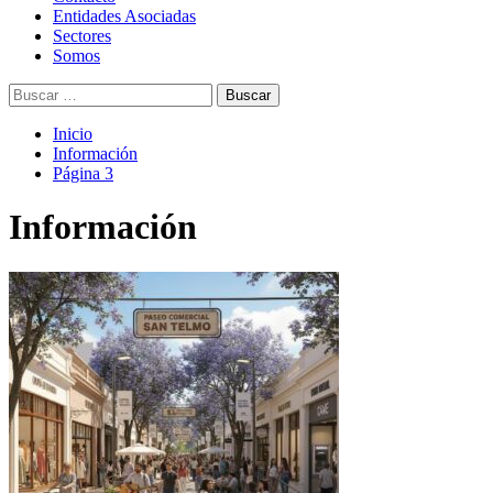
principal
Entidades Asociadas
Sectores
Somos
Buscar:
Inicio
Información
Página 3
Información