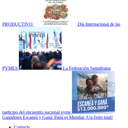
PRODUCTIVO
Día Internacional de las
PYMES
La Federación Santafesina
participo del encuentro nacional pyme
Ganadores Escaneá y Ganá: Papá es Mundial ¡Un éxito total!
Menú
Contacto