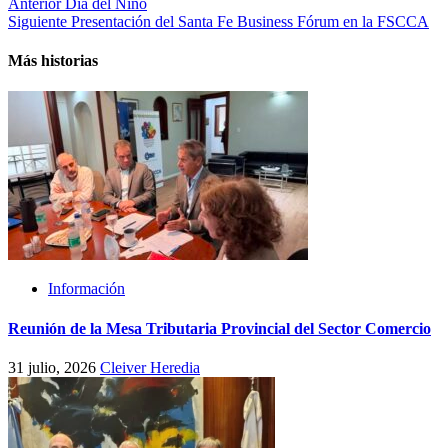
Post
Anterior
Día del Niño
Siguiente
Presentación del Santa Fe Business Fórum en la FSCCA
navigation
Más historias
Información
Reunión de la Mesa Tributaria Provincial del Sector Comercio
31 julio, 2026
Cleiver Heredia