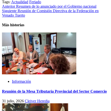
Tags:
Actualidad
Feriado
Post
Anterior
Resumen de lo anunciado por el Gobierno nacional
Siguiente
Reunión de Comisión Directiva de la Federación en
navigation
Venado Tuerto
Más historias
Información
Reunión de la Mesa Tributaria Provincial del Sector Comercio
31 julio, 2026
Cleiver Heredia