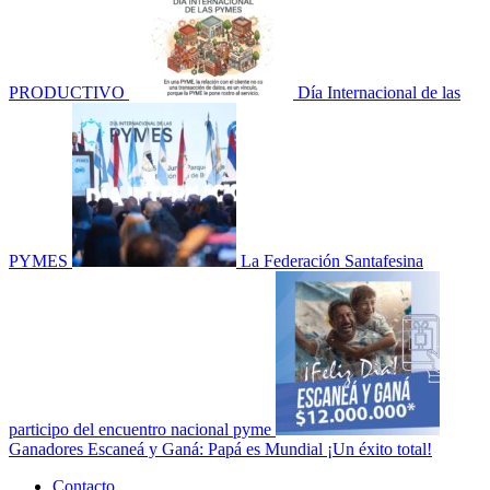
PRODUCTIVO
Día Internacional de las
PYMES
La Federación Santafesina
participo del encuentro nacional pyme
Ganadores Escaneá y Ganá: Papá es Mundial ¡Un éxito total!
Menú
Contacto