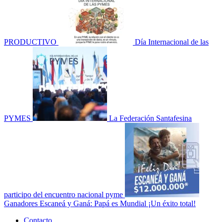
PRODUCTIVO
Día Internacional de las
PYMES
La Federación Santafesina
participo del encuentro nacional pyme
Ganadores Escaneá y Ganá: Papá es Mundial ¡Un éxito total!
Menú
Contacto