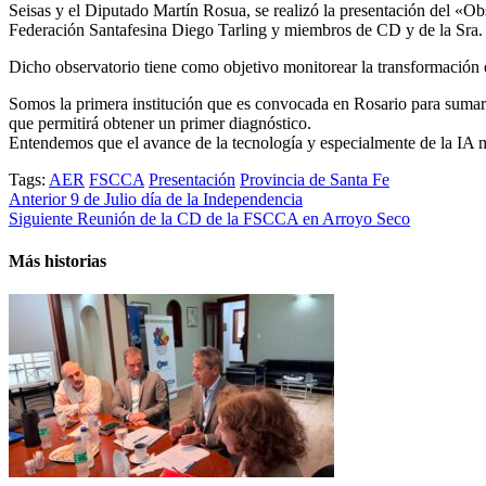
Seisas y el Diputado Martín Rosua, se realizó la presentación del «O
Federación Santafesina Diego Tarling y miembros de CD y de la Sra.
Dicho observatorio tiene como objetivo monitorear la transformación q
Somos la primera institución que es convocada en Rosario para sumarse 
que permitirá obtener un primer diagnóstico.
Entendemos que el avance de la tecnología y especialmente de la IA mer
Tags:
AER
FSCCA
Presentación
Provincia de Santa Fe
Post
Anterior
9 de Julio día de la Independencia
Siguiente
Reunión de la CD de la FSCCA en Arroyo Seco
navigation
Más historias