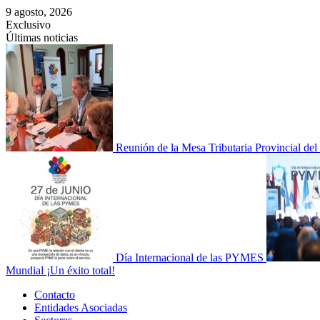
Saltar
9 agosto, 2026
al
Exclusivo
contenido
Últimas noticias
Reunión de la Mesa Tributaria Provincial de
Día Internacional de las PYMES
Mundial ¡Un éxito total!
Menú
Contacto
principal
Entidades Asociadas